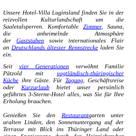
Unsere Hotel-Villa Luginsland finden Sie in der
reizvollen Kulturlandschaft um die
Saaletalsperren. Komfortable
Zimmer
, Sauna,
die anheimelnde Atmosphäre
der
Gaststuben
sowie internationales Flair
an
Deutschlands ältester Rennstrecke
laden Sie
ein.
Seit
vier Generationen
verwöhnt Familie
Pätzold mit
vogtländisch-thüringischer
Küche
ihre Gäste. Für
Tagung
, Geschäftsreise
oder
Kurzurlaub
bietet unser persönlich
geführtes 3-Sterne-Hotel alles, was Sie für Ihre
Erholung brauchen.
Genießen Sie den
Restaurant
garten unter
uralten Linden, den Sonnenuntergang auf der
Terrasse mit Blick ins Thüringer Land oder
einen Spaziergang durch den Heinrichsruher