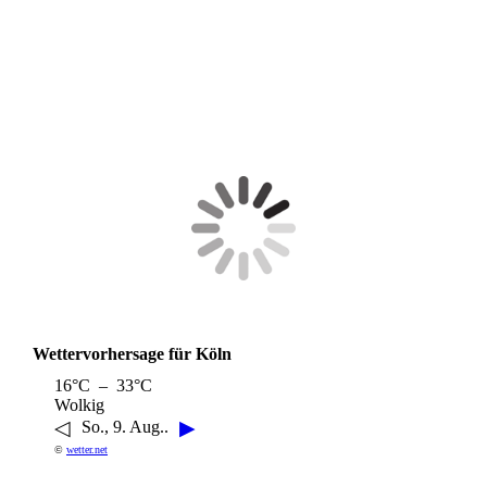
Wettervorhersage für Köln
16°C – 33°C
Wolkig
◁
▶
So., 9. Aug..
©
wetter.net